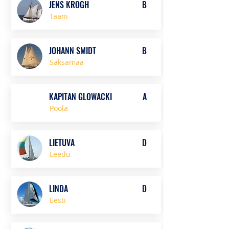
JENS KROGH
B
Taani
JOHANN SMIDT
B
Saksamaa
KAPITAN GLOWACKI
A
Poola
LIETUVA
D
Leedu
LINDA
D
Eesti