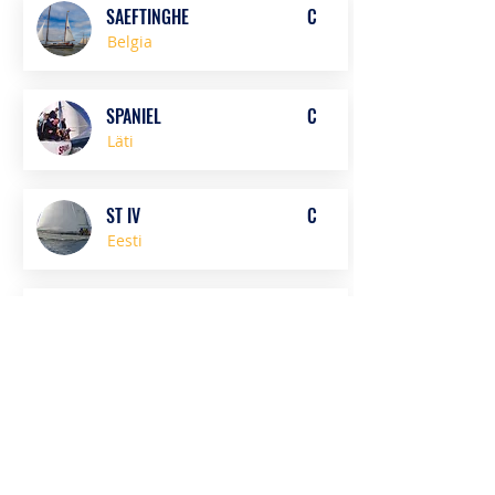
SAEFTINGHE
C
Belgia
SPANIEL
C
Läti
ST IV
C
Eesti
SVANHILD
B
Soome
TARA
D
Taani