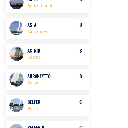
Suurbritannia
ASTA
D
Saksamaa
ASTRID
B
Soome
AURANTYTTO
D
Soome
BELFER
C
Poola
BELFER II
C