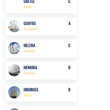
GRETEL
C
Eesti
GUAYAS
A
Ecuador
HELENA
C
Soome
HENRIKA
D
Soome
HIIUINGEL
B
Eesti