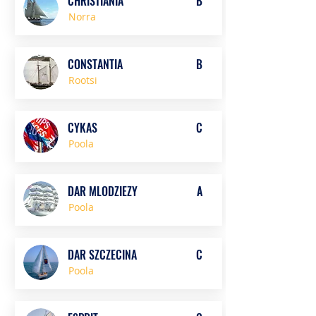
CHRISTIANIA
B
Norra
CONSTANTIA
B
Rootsi
CYKAS
C
Poola
DAR MLODZIEZY
A
Poola
DAR SZCZECINA
C
Poola