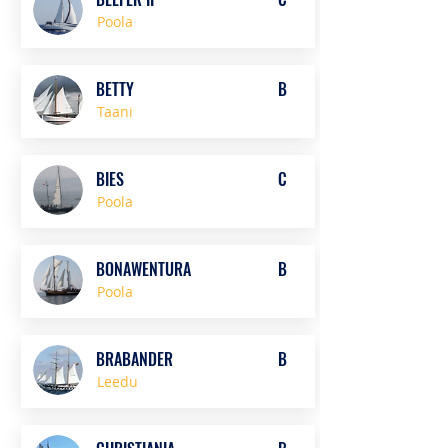
Poola
BETTY
B
Taani
BIES
C
Poola
BONAWENTURA
B
Poola
BRABANDER
B
Leedu