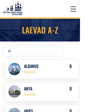
LAEVAD A-Z
ALBANUS
B
Soome
ANYA
D
Soome
ARIES
D