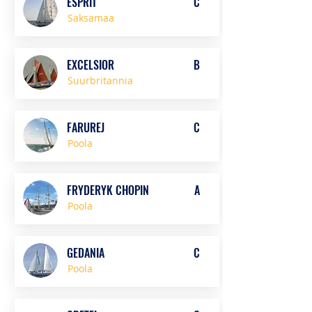
ESPRIT
C
Saksamaa
EXCELSIOR
B
Suurbritannia
FARUREJ
C
Poola
FRYDERYK CHOPIN
A
Poola
GEDANIA
C
Poola