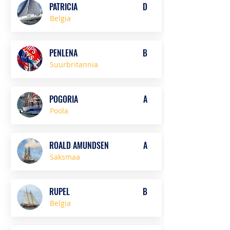
PATRICIA
D
Belgia
PENLENA
B
Suurbritannia
POGORIA
A
Poola
ROALD AMUNDSEN
A
Saksmaa
RUPEL
B
Belgia