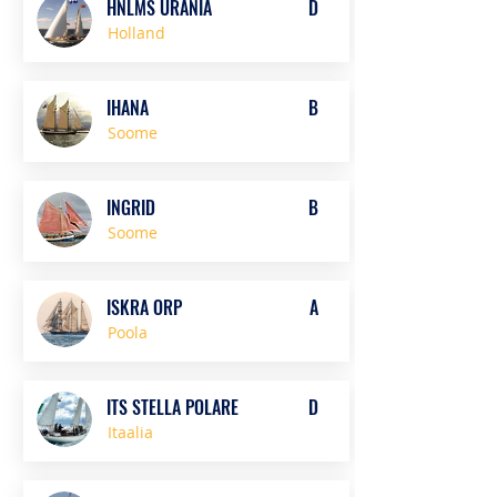
HNLMS URANIA
D
Holland
IHANA
B
Soome
INGRID
B
Soome
ISKRA ORP
A
Poola
ITS STELLA POLARE
D
Itaalia