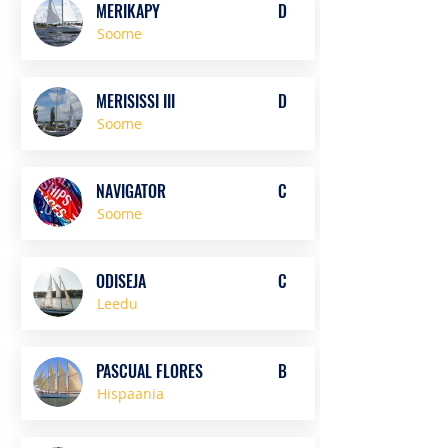
MERIKAPY
D
Soome
MERISISSI III
D
Soome
NAVIGATOR
C
Soome
ODISEJA
C
Leedu
PASCUAL FLORES
B
Hispaania