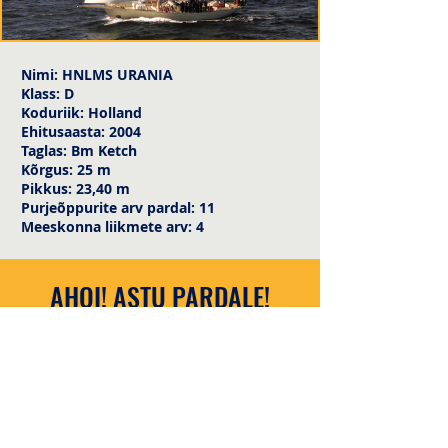
Nimi: HNLMS URANIA
Klass: D
Koduriik: Holland
Ehitusaasta: 2004
Taglas: Bm Ketch
Kõrgus: 25 m
Pikkus: 23,40 m
Purjeõppurite arv pardal: 11
Meeskonna liikmete arv: 4
AHOI! ASTU PARDALE!