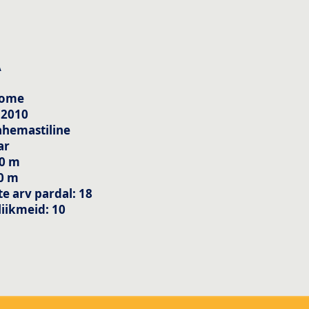
A
oome
 2010
ahemastiline
ar
00 m
00 m
e arv pardal: 18
iikmeid: 10