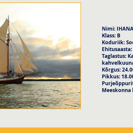
Nimi: IHAN
Klass: B
Koduriik: S
Ehitusaasta:
Taglastus: K
kahvelkuun
Kõrgus: 24.
Pikkus: 18.
Purjeõppurit
Meeskonna l