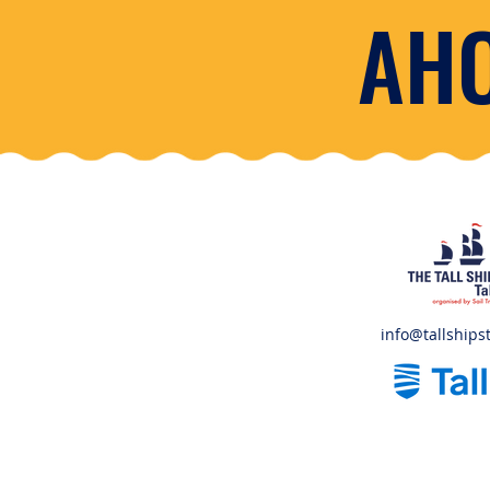
AHO
info@tallshipst