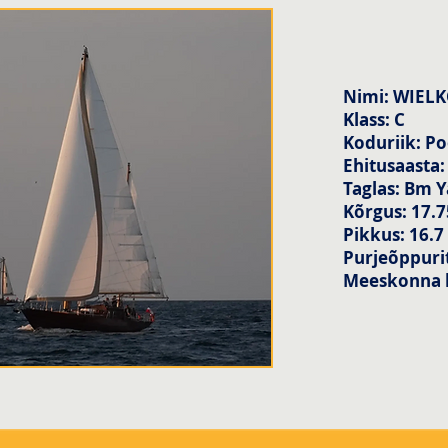
Nimi: WIEL
Klass: C
Koduriik: Po
Ehitusaasta:
Taglas: Bm 
Kõrgus: 17.
Pikkus: 16.7
Purjeõppurit
Meeskonna l