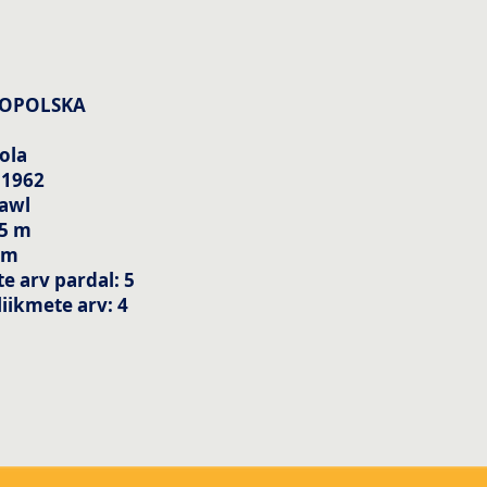
KOPOLSKA
ola
 1962
Yawl
75 m
 m
e arv pardal: 5
iikmete arv: 4