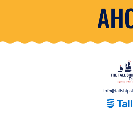
AHO
info@tallshipst