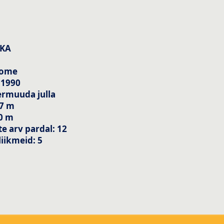
IKA
oome
 1990
ermuuda julla
17 m
40 m
e arv pardal: 12
iikmeid: 5