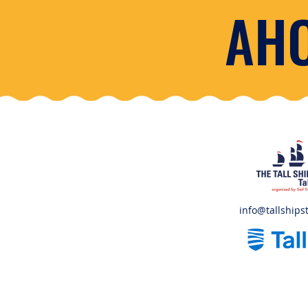
AHO
info@tallshipst