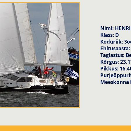
Nimi: HENR
Klass: D
Koduriik: S
Ehitusaasta:
Taglastus: B
Kõrgus: 23.
Pikkus: 16.
Purjeõppurit
Meeskonna l