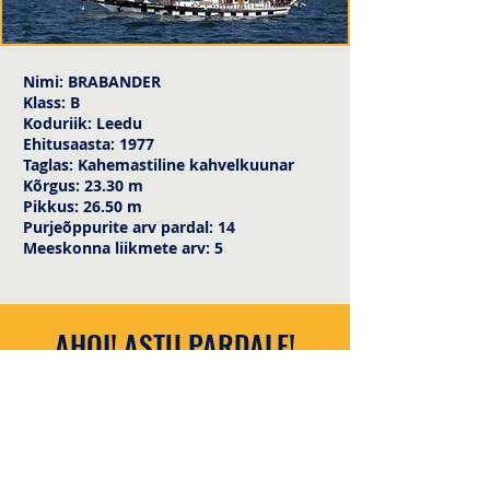
Nimi: BRABANDER
Klass: B
Koduriik: Leedu
Ehitusaasta: 1977
Taglas: Kahemastiline kahvelkuunar
Kõrgus: 23.30 m
Pikkus: 26.50 m
Purjeõppurite arv pardal: 14
Meeskonna liikmete arv: 5
AHOI! ASTU PARDALE!