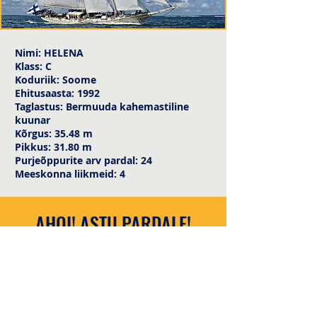
Nimi: HELENA
Klass: C
Koduriik: Soome
Ehitusaasta: 1992
Taglastus: Bermuuda kahemastiline
kuunar
Kõrgus: 35.48 m
Pikkus: 31.80 m
Purjeõppurite arv pardal: 24
Meeskonna liikmeid: 4
AHOI! ASTU PARDALE!