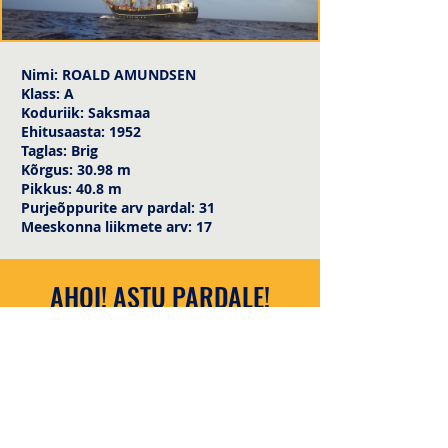
Nimi: ROALD AMUNDSEN
Klass: A
Koduriik: Saksmaa
Ehitusaasta: 1952
Taglas: Brig
Kõrgus: 30.98 m
Pikkus: 40.8 m
Purjeõppurite arv pardal: 31
Meeskonna liikmete arv: 17
AHOI! ASTU PARDALE!