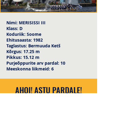
Nimi: MERISISSI III
Klass: D
Koduriik: Soome
Ehitusaasta: 1982
Taglastus: Bermuuda Ketš
Kõrgus: 17.25 m
Pikkus: 15.12 m
Purjeõppurite arv pardal: 10
Meeskonna liikmeid: 6
AHOI! ASTU PARDALE!