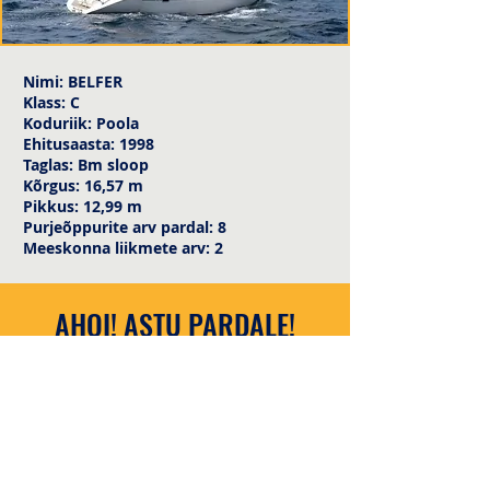
Nimi: BELFER
Klass: C
Koduriik: Poola
Ehitusaasta: 1998
Taglas: Bm sloop
Kõrgus: 16,57 m
Pikkus: 12,99 m
Purjeõppurite arv pardal: 8
Meeskonna liikmete arv: 2
AHOI! ASTU PARDALE!