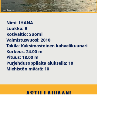
Nimi: IHANA
Luokka: B
Kotivaltio: Suomi
Valmistusvuosi: 2010
Takila: Kaksimastoinen kahvelikuunari
Korkeus: 24.00 m
Pituus: 18.00 m
Purjehdusoppilaita aluksella: 18
Miehistön määrä: 10
ASTU LAIVAAN!