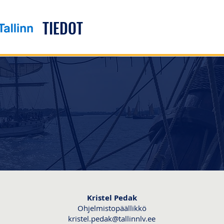
TIEDOT
Kristel Pedak
Ohjelmistopäällikkö
kristel.pedak@tallinnlv.ee