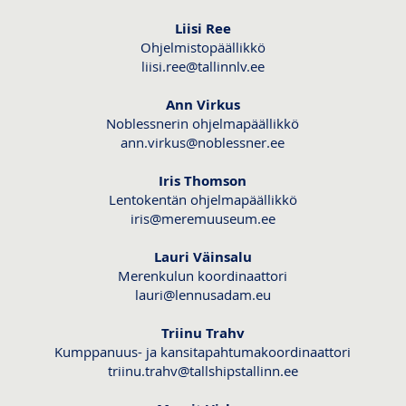
Liisi Ree
Ohjelmistopäällikkö
liisi.ree@tallinnlv.ee
Ann Virkus
Noblessnerin ohjelmapäällikkö
ann.virkus@noblessner.ee
Iris Thomson
Lentokentän ohjelmapäällikkö
iris@meremuuseum.ee
Lauri Väinsalu
Merenkulun koordinaattori
lauri@lennusadam.eu
Triinu Trahv
Kumppanuus- ja kansitapahtumakoordinaattori
triinu.trahv@tallshipstallinn.ee