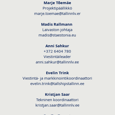
Marje Tõemäe
Projektipäällikkö
marje.toemae@tallinnlv.er
Madis Rallmann
Laivaston johtaja
madis@staestonia.eu
Anni Sahkur
+372
6404 780
Viestintäileader
anni.sahkur@tallinnlv.ee
Evelin Trink
Viestintä- ja markkinointikoordinaattori
evelin.trink@tallshipstallinn.ee
Kristjan Saar
Tekninen koordinaattori
kristjan.saar@tallinnlv.ee