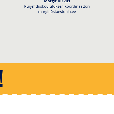
Margit Virkus
Purjehduskoulutuksen koordinaattori
margit@staestonia.ee
!