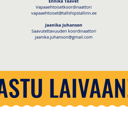
Ennika Taavet
Vapaaehtoisetkoordinaattori
vapaaehtoiset@tallshipstallinn.ee
Jaanika Juhanson
Saavutettavuuden koordinaattori
jaanika.juhanson@gmail.com
ASTU LAIVAAN