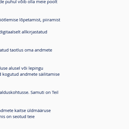
ide puhul võib olla meie poolt
öötlemise lõpetamist, piiramist
gitaalselt allkirjastatud
statud taotlus oma andmete
use alusel või lepingu
ud kogutud andmete säilitamise
halduskohtusse. Samuti on Teil
uandmete kaitse üldmääruse
is on seotud teie