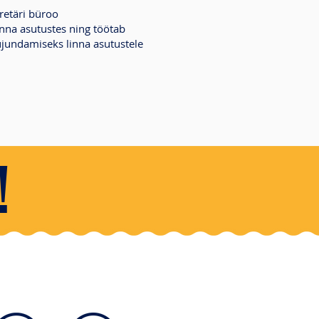
kretäri büroo
inna asutustes ning töötab
ujundamiseks linna asutustele
!