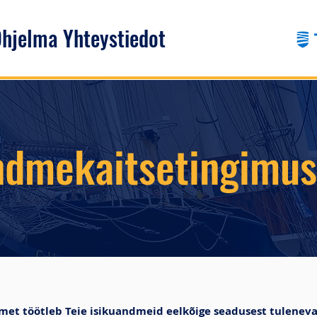
hjelma
Yhteystiedot
ndmekaitsetingimu
amet töötleb Teie isikuandmeid eelkõige seadusest tulenev