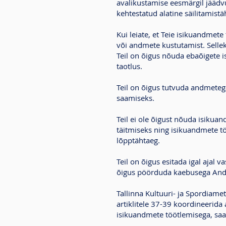
avalikustamise eesmärgil jäädvu
kehtestatud alatine säilitamistä
Kui leiate, et Teie isikuandmet
või andmete kustutamist. Selleks
Teil on õigus nõuda ebaõigete i
taotlus.
Teil on õigus tutvuda andmeteg
saamiseks.
Teil ei ole õigust nõuda isikua
täitmiseks ning isikuandmete t
lõpptähtaeg.
Teil on õigus esitada igal ajal
õigus pöörduda kaebusega Andm
Tallinna Kultuuri- ja Spordiame
artiklitele 37-39 koordineerid
isikuandmete töötlemisega, saa