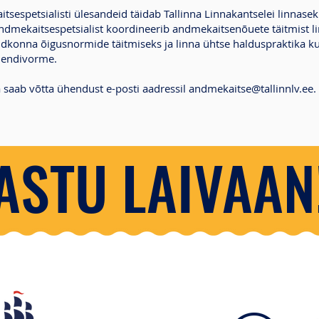
itsespetsialisti ülesandeid täidab Tallinna Linnakantselei linnase
andmekaitsespetsialist koordineerib andmekaitsenõuete täitmist l
dkonna õigusnormide täitmiseks ja linna ühtse halduspraktika k
mendivorme.
 saab võtta ühendust e-posti aadressil
andmekaitse@tallinnlv.ee
.
ASTU LAIVAAN