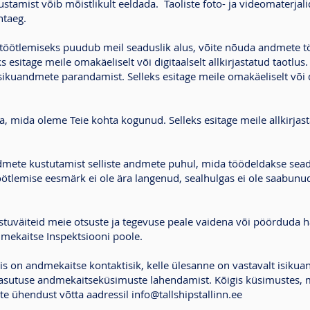
stamist võib mõistlikult eeldada. Taoliste foto- ja videomaterjal
htaeg.
e töötlemiseks puudub meil seaduslik alus, võite nõuda andmete t
 esitage meile omakäeliselt või digitaalselt allkirjastatud taotlus.
sikuandmete parandamist. Selleks esitage meile omakäeliselt või di
a, mida oleme Teie kohta kogunud. Selleks esitage meile allkirja
ndmete kustutamist selliste andmete puhul, mida töödeldakse sead
öötlemise eesmärk ei ole ära langenud, sealhulgas ei ole saabun
 vastuväiteid meie otsuste ja tegevuse peale vaidena või pöörduda 
ekaitse Inspektsiooni poole.
tis on andmekaitse kontaktisik, kelle ülesanne on vastavalt isik
a asutuse andmekaitseküsimuste lahendamist. Kõigis küsimustes, m
te ühendust võtta aadressil
info@tallshipstallinn.ee