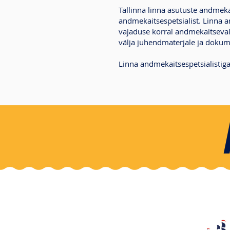
Tallinna linna asutuste andmeka
andmekaitsespetsialist. Linna 
vajaduse korral andmekaitseval
välja juhendmaterjale ja doku
Linna andmekaitsespetsialistiga