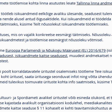
mete töötlemise kohta linna asutustes leiate
Tallinna linna andme
t töötleb isikuandmeid eelkõige avaliku ülesande, seadusest tule
ja nende alusel antud õigusaktidele. Kui isikuandmeid ei töödelda
 täitmiseks, küsime Teilt nõusolekut isikuandmete töötlemiseks.
tuses, mis on vajalik konkreetse eesmärgi täitmiseks. Nõusoleku 
isikuandmetest ja töötlemise eesmärgist nõusoleku võtmisel.
ume
Euroopa Parlamendi ja Nõukogu Määrusest (EL) 2016/679
(is
eadusest, isikuandmete kaitse seadusest
, muudest andmekaitset re
test.
ti poolt korraldatavatele üritustel osalemiseks töötleme Teie isiku
 koht üritusel, saata üritusega seonduvat infot ning võtta ühendus
id tulevikus toimuvate ürituste kohta info saatmiseks, küsime Te
ltuuri- ja Spordiameti avalikel üritustel võib esineda olukord, et 
se kajastada avalikult organisatsiooni kodulehel, meediakanalites, 
mete kaitse seaduse § 11 kohaselt ei kehti teavitamiskohustus ava