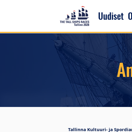
Uudiset
O
A
Tallinna Kultuuri- ja Spordi