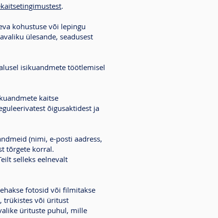
kaitsetingimustest
.
neva kohustuse või lepingu
 avaliku ülesande, seadusest
alusel isikuandmete töötlemisel
ikuandmete kaitse
guleerivatest õigusaktidest ja
andmeid (nimi, e-posti aadress,
t tõrgete korral.
ilt selleks eelnevalt
tehakse fotosid või filmitakse
trükistes või üritust
like ürituste puhul, mille