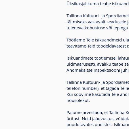
Üksikasjalikuma teabe isikuand
Tallinna Kultuuri- ja Spordiame
täitmiseks vastavalt seadusele 
tuleneva kohustuse või lepingu
Töötleme Teie isikuandmeid ula
teavitame Teid töödeldavatest 
Isikuandmete töötlemisel läht
üldmäärusest),
avaliku teabe s
Andmekaitse Inspektsiooni juhis
Tallinna Kultuuri- ja Spordiame
telefoninumber), et tagada Teile
Kui soovime kasutada Teie andme
nõusolekut.
Palume arvestada, et Tallinna Ku
üritust. Neid jäädvustusi võidak
puudutavates uudistes. Isikuand