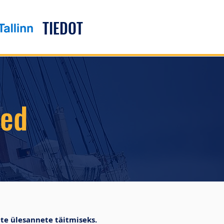
TIEDOT
sed
ate ülesannete täitmiseks.