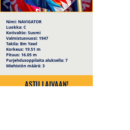
Nimi: NAVIGATOR
Luokka: C
Kotivaltio: Suomi
Valmistusvuosi: 1947
Takila: Bm Yawl
Korkeus: 19.51 m
Pituus: 16.05 m
Purjehdusoppilaita aluksella: 7
Miehistön määrä: 3
ASTU LAIVAAN!
info@tallshipstallinn.ee