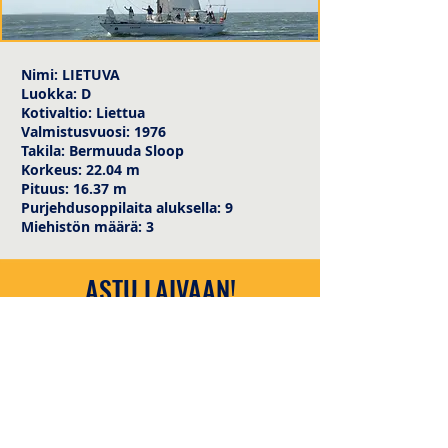
Nimi: LIETUVA
Luokka: D
Kotivaltio: Liettua
Valmistusvuosi: 1976
Takila: Bermuuda Sloop
Korkeus: 22.04 m
Pituus: 16.37 m
Purjehdusoppilaita aluksella: 9
Miehistön määrä: 3
ASTU LAIVAAN!
info@tallshipstallinn.ee