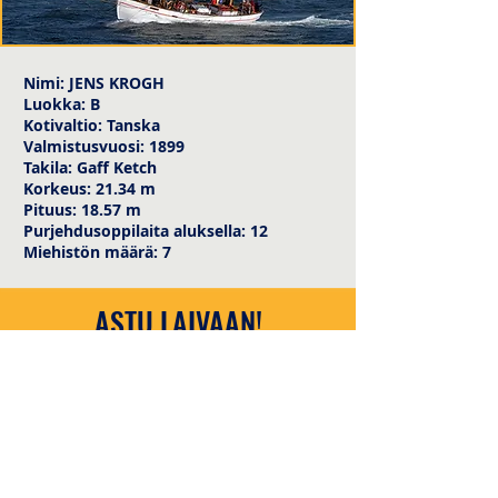
Nimi: JENS KROGH
Luokka: B
Kotivaltio: Tanska
Valmistusvuosi: 1899
Takila: Gaff Ketch
Korkeus: 21.34 m
Pituus: 18.57 m
Purjehdusoppilaita aluksella: 12
Miehistön määrä: 7
ASTU LAIVAAN!
info@tallshipstallinn.ee