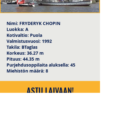
Nimi: FRYDERYK CHOPIN
Luokka: A
Kotivaltio: Puola
Valmistusvuosi: 1992
Takila: BTaglas
Korkeus: 36.27 m
Pituus: 44.35 m
Purjehdusoppilaita aluksella: 45
Miehistön määrä: 8
ASTU LAIVAAN!
info@tallshipstallinn.ee