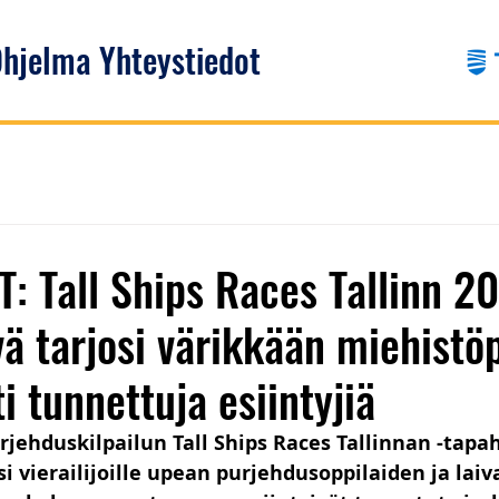
hjelma
Yhteystiedot
 Tall Ships Races Tallinn 2
vä tarjosi värikkään miehistö
i tunnettuja esiintyjiä
rjehduskilpailun Tall Ships Races Tallinnan -tap
si vierailijoille upean purjehdusoppilaiden ja lai