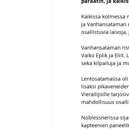
paraatin, ja kaiki
Kaikissa kolmessa 
ja Vanhansataman ris
osallistuvia laivoja,
Vanhansataman riste
Vaiko Eplik ja Eliit.
sekä kilpailuja ja mu
Lentosatamassa oli
lisäksi pikaveneide
Vierailijoille tarjos
mahdollisuus osallis
Noblessnerissa sija
kapteenien paneelik