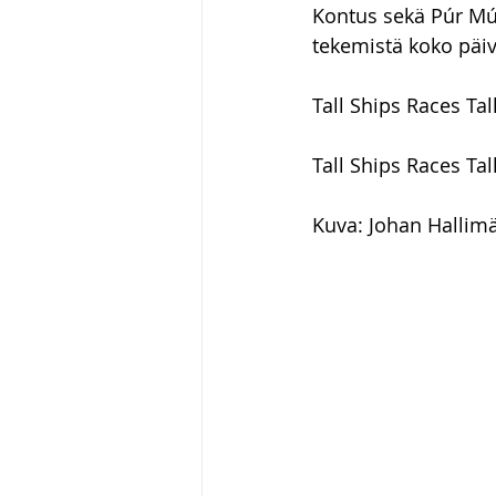
Kontus sekä Púr Múd
tekemistä koko päivän
Tall Ships Races Ta
Tall Ships Races Tal
Kuva: Johan Hallim