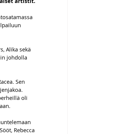
iset artistit.
ntosatamassa 
ilpailuun 
, Alika sekä 
nin johdolla 
Racea. Sen 
jenjakoa. 
erheillä oli 
taan.
kuuntelemaan 
 Sööt, Rebecca 