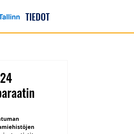
TIEDOT
024
paraatin
ahtuman 
vamiehistöjen 