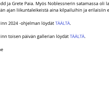
d ja Grete Paia. Myös Noblessnerin satamassa oli lap
 ajan liikuntaleikeistä aina kilpailuihin ja erilaisiin e
llinn 2024 -ohjelman löydät 
TÄÄLTÄ
.
linn toisen päivän gallerian löydät 
TÄÄLTÄ
.
äe