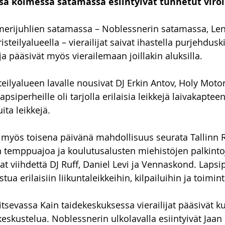
ssa kolmessa satamassa esiintyivät tunnetut virola
merijuhlien satamassa – Noblessnerin satamassa, Le
teilyalueella – vierailijat saivat ihastella purjehdusk
 ja pääsivät myös vierailemaan joillakin aluksilla.
ilyalueen lavalle nousivat DJ Erkin Antov, Holy Motors
 Lapsiperheille oli tarjolla erilaisia leikkejä laivakaptee
ita leikkejä.
 myös toisena päivänä mahdollisuus seurata Tallinn 
n temppuajoa ja koulutusalusten miehistöjen palkinto
ivat viihdettä DJ Ruff, Daniel Levi ja Vennaskond. Lapsip
tua erilaisiin liikuntaleikkeihin, kilpailuihin ja toimin
itsevassa Kain taidekeskuksessa vierailijat pääsivät 
eskustelua. Noblessnerin ulkolavalla esiintyivät Jaan