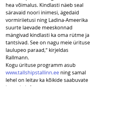
hea võimalus. Kindlasti näeb seal 
säravaid noori inimesi, ägedaid 
vormiriietusi ning Ladina-Ameerika 
suurte laevade meeskonnad 
mängivad kindlasti ka oma rütme ja 
tantsivad. See on nagu meie ürituse 
laulupeo paraad,“ kirjeldas 
Rallmann.   
Kogu ürituse programm asub 
www.tallshipstallinn.ee
 ning samal 
lehel on leitav ka kõikide saabuvate 
laevade info.