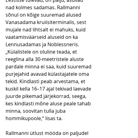
Eestisse tulevad, on palju, asuvad 
nad kolmes sadamas. Rallmanni 
sõnul on kõige suuremad alused 
Vanasadama kruiisiterminalis, sest 
mujale nad lihtsalt ei mahuks, kuid 
vaatamisväärseid aluseid on ka 
Lennusadamas ja Noblessneris. 
„Külalistele on oluline teada, et 
reeglina alla 30-meetristele aluste 
pardale minna ei saa, kuid suuremad 
purjejahid avavad külastajatele oma 
tekid. Kindlasti peab arvestama, et 
kuskil kella 16–­17 ajal tekivad laevade 
juurde pikemad järjekorrad, seega, 
kes kindlasti mõne aluse peale tahab 
minna, soovitan tulla juba 
hommikupoole,“ lisas ta.   
Rallmanni ütlust mööda on paljudel 