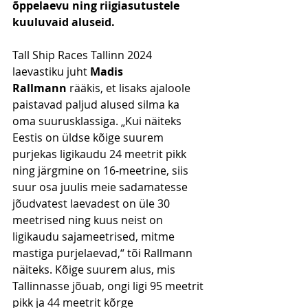
õppelaevu ning riigiasutustele 
kuuluvaid aluseid.
Tall Ship Races Tallinn 2024 
laevastiku juht 
Madis 
Rallmann
 rääkis, et lisaks ajaloole 
paistavad paljud alused silma ka 
oma suurusklassiga. „Kui näiteks 
Eestis on üldse kõige suurem 
purjekas ligikaudu 24 meetrit pikk 
ning järgmine on 16-meetrine, siis 
suur osa juulis meie sadamatesse 
jõudvatest laevadest on üle 30 
meetrised ning kuus neist on 
ligikaudu sajameetrised, mitme 
mastiga purjelaevad,“ tõi Rallmann 
näiteks. Kõige suurem alus, mis 
Tallinnasse jõuab, ongi ligi 95 meetrit 
pikk ja 44 meetrit kõrge 