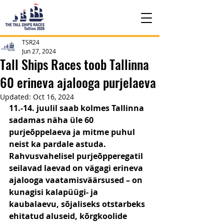
TSR24
Jun 27, 2024
Tall Ships Races toob Tallinna
60 erineva ajalooga purjelaeva
Updated:
Oct 16, 2024
11.-14. juulil saab kolmes Tallinna 
sadamas näha üle 60 
purjeõppelaeva ja mitme puhul 
neist ka pardale astuda. 
Rahvusvahelisel purjeõpperegatil 
seilavad laevad on vägagi erineva 
ajalooga vaatamisväärsused – on 
kunagisi kalapüügi- ja 
kaubalaevu, sõjaliseks otstarbeks 
ehitatud aluseid, kõrgkoolide 