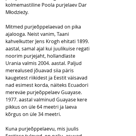
kolmemastiline Poola purjelaev Dar 
Młodzieży.
Mitmed purjeõppelaevad on pika 
ajalooga. Neist vanim, Taani 
kahvelkutter Jens Krogh ehitati 1899. 
aastal, samal ajal kui juulikuise regati 
noorim purjejaht, hollandlaste 
Urania valmis 2004. aastal. Paljud 
merealused jõuavad siia päris 
kaugetest riikidest ja Eestit väisavad 
nad esimest korda, näiteks Ecuadori 
mereväe purjeõppelaev Guayase. 
1977. aastal valminud Guayase kere 
pikkus on üle 64 meetri ja laeva 
kõrgus on üle 34 meetri.
Kuna purjeõppelaevu, mis juulis 