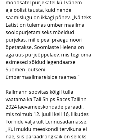
moodsatel purjekatel küll vähem 
ajaloolist tausta, kuid nende 
saamislugu on ikkagi põnev. „Näiteks 
Lätist on tulemas ümber maailma 
soolopurjetamiseks mõeldud 
purjekas, mille peal praegu noori 
õpetatakse. Soomlaste Helena on 
aga uus purjeõppelaev, mis tegi oma 
esimesed sõidud legendaarse 
Suomen Joutseni 
ümbermaailmareiside raames.“ 
Rallmann soovitas kõigil tulla 
vaatama ka Tall Ships Races Tallinn 
2024 laevameeskondade paraadi, 
mis toimub 12. juulil kell 16, liikudes 
Tornide väljakult Lennusadamasse. 
„Kui muidu meeskondi tervikuna ei 
näe, siis paraadrongkäik on selleks 