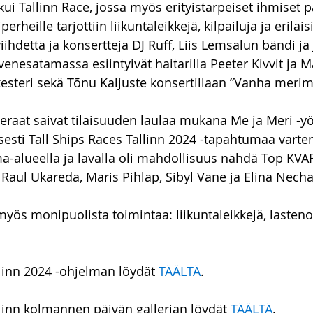
ui Tallinn Race, jossa myös erityistarpeiset ihmiset p
rheille tarjottiin liikuntaleikkejä, kilpailuja ja erilaisi
 viihdettä ja konsertteja DJ Ruff, Liis Lemsalun bändi j
venesatamassa esiintyivät haitarilla Peeter Kivvit ja 
esteri sekä Tõnu Kaljuste konsertillaan ”Vanha merimi
vieraat saivat tilaisuuden laulaa mukana Me ja Meri -yö
yisesti Tall Ships Races Tallinn 2024 -tapahtumaa varten
-alueella ja lavalla oli mahdollisuus nähdä Top KVA
a Raul Ukareda, Maris Pihlap, Sibyl Vane ja Elina Necha
a myös monipuolista toimintaa: liikuntaleikkejä, lasten
llinn 2024 -ohjelman löydät 
TÄÄLTÄ
.
llinn kolmannen päivän gallerian löydät 
TÄÄLTÄ
.