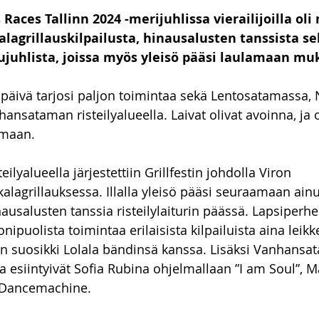
s Races Tallinn 2024 -merijuhlissa vierailijoilla ol
kalagrillauskilpailusta, hinausalusten tanssista se
lujuhlista, joissa myös yleisö pääsi laulamaan mu
päivä tarjosi paljon toimintaa sekä Lentosatamassa, 
nsataman risteilyalueella. Laivat olivat avoinna, ja o
emaan. 
lyalueella järjestettiin Grillfestin johdolla Viron 
alagrillauksessa. Illalla yleisö pääsi seuraamaan ainu
usalusten tanssia risteilylaiturin päässä. Lapsiperheill
puolista toimintaa erilaisista kilpailuista aina leikkei
n suosikki Lolala bändinsä kanssa. Lisäksi Vanhansa
alla esiintyivät Sofia Rubina ohjelmallaan ”I am Soul”, M
 Dancemachine. 