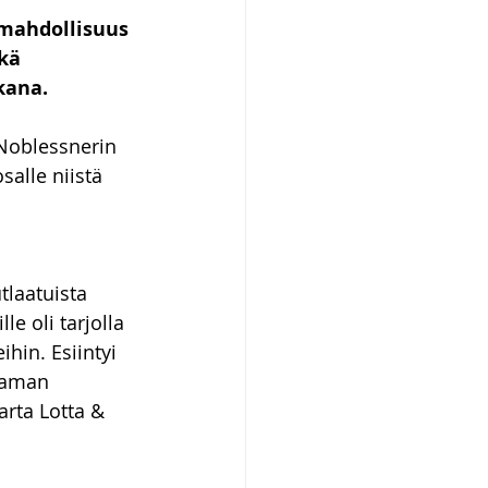
i mahdollisuus 
kä 
kana.
Noblessnerin 
salle niistä 
tlaatuista 
e oli tarjolla 
hin. Esiintyi 
taman 
arta Lotta & 