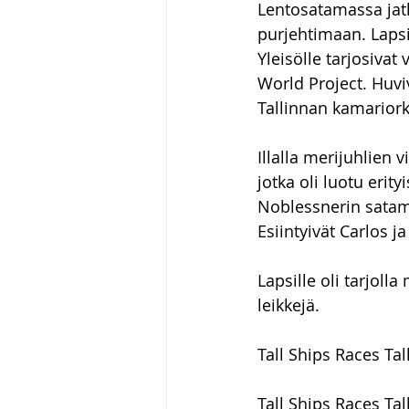
Lentosatamassa jatk
purjehtimaan. Lapsipe
Yleisölle tarjosivat
World Project. Huvi
Tallinnan kamariork
Illalla merijuhlien 
jotka oli luotu erit
Noblessnerin satama
Esiintyivät Carlos j
Lapsille oli tarjoll
leikkejä.
Tall Ships Races Ta
Tall Ships Races Ta