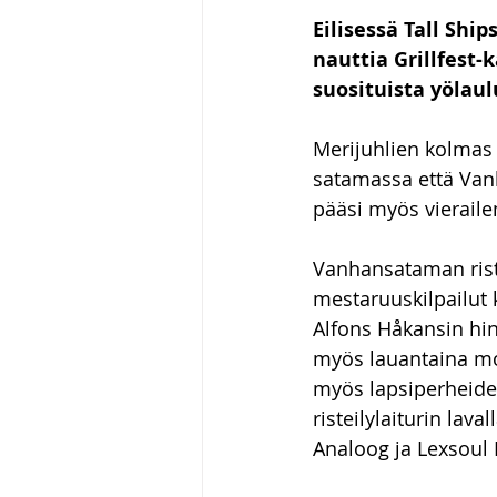
Eilisessä Tall Ship
nauttia Grillfest-
suosituista yölau
Merijuhlien kolmas 
satamassa että Vanha
pääsi myös vierail
Vanhansataman ristei
mestaruuskilpailut k
Alfons Håkansin hina
myös lauantaina moni
myös lapsiperheide
risteilylaiturin lav
Analoog ja Lexsoul