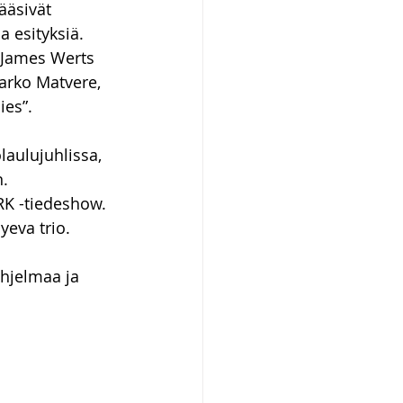
ääsivät 
a esityksiä. 
a James Werts 
Marko Matvere, 
es”. 
laulujuhlissa, 
. 
RK -tiedeshow. 
yeva trio. 
ohjelmaa ja 