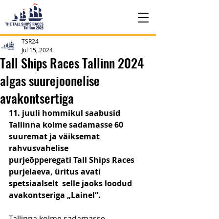
TSR24
Jul 15, 2024
Tall Ships Races Tallinn 2024
algas suurejoonelise
avakontsertiga
11. juuli hommikul saabusid 
Tallinna kolme sadamasse 60 
suuremat ja väiksemat 
rahvusvahelise 
purjeõpperegati Tall Ships Races 
purjelaeva, üritus avati 
spetsiaalselt  selle jaoks loodud 
avakontseriga „Lainel“. 
Tallinna kolme sadamasse, 