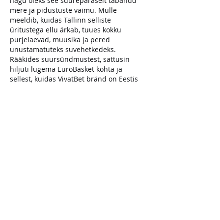
nagu oleks see suurepäraselt tabanud 
mere ja pidustuste vaimu. Mulle 
meeldib, kuidas Tallinn selliste 
üritustega ellu ärkab, tuues kokku 
purjelaevad, muusika ja pered 
unustamatuteks suvehetkedeks. 
Rääkides suursündmustest, sattusin 
hiljuti lugema EuroBasket kohta ja 
sellest, kuidas 
VivatBet bränd on Eestis 
registreeritud ettevõttele
 ning teised 
toetajad aitasid Balti korvpalli 
tähelepanu keskmesse tuua. Inimesena, 
kes naudib nii merepidusid kui ka sporti, 
arvan, et see on imeline, kui ettevõtted 
panustavad sellistesse elavatesse 
kultuuri-…
Show More
Edited
Like
Reply