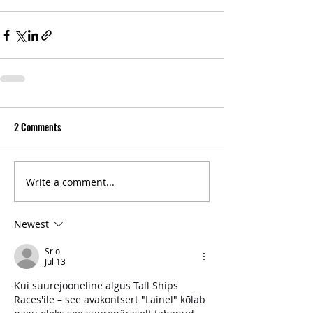
2 Comments
Write a comment...
Newest
Sriol
Jul 13
Kui suurejooneline algus Tall Ships 
Races'ile – see avakontsert "Lainel" kõlab 