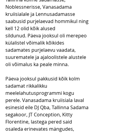
Noblessnerisse, Vanasadama 
kruiisialale ja Lennusadamasse 
saabusid purjelaevad hommikul ning 
kell 12 olid kõik alused 
sildunud. Päeva jooksul oli merepeo 
külalistel võimalik kõikides 
sadamates purjelaevu vaadata, 
suurematele ja ajaloolistele alustele 
oli võimalus ka peale minna. 
Päeva jooksul pakkusid kõik kolm 
sadamat rikkalikku 
meelelahutusprogrammi kogu 
perele. Vanasadama kruiisiala laval 
esinesid eile DJ Qba, Tallinna Sadama 
segakoor, JT Conception, Kitty 
Florentine, lastega pered said 
osaleda erinevates mängudes, 