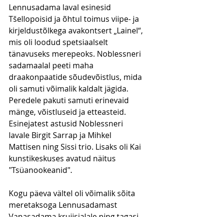
Lennusadama laval esinesid 
Tšellopoisid ja õhtul toimus viipe- ja 
kirjeldustõlkega avakontsert „Lainel“, 
mis oli loodud spetsiaalselt 
tänavuseks merepeoks. Noblessneri 
sadamaalal peeti maha 
draakonpaatide sõudevõistlus, mida 
oli samuti võimalik kaldalt jägida. 
Peredele pakuti samuti erinevaid 
mänge, võistluseid ja etteasteid. 
Esinejatest astusid Noblessneri 
lavale Birgit Sarrap ja Mihkel 
Mattisen ning Sissi trio. Lisaks oli Kai 
kunstikeskuses avatud näitus 
"Tsüanookeanid". 
Kogu päeva vältel oli võimalik sõita 
meretaksoga Lennusadamast 
Vanasadama kruiisialale ning tagasi 