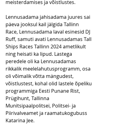
meisterdamises ja võistlustes. 
Lennusadama jahisadama juures sai 
päeva jooksul kail jälgida Tallinn 
Race, Lennusadama laval esinesid DJ 
Ruff, samuti avati Lennusadamas Tall 
Ships Races Tallinn 2024 ametlikult 
ning heisati ka lipud. Lastega 
peredele oli ka Lennusadamas 
rikkalik meelelahutusprogramm, osa 
oli võimalik võtta mängudest, 
võistlustest, kohal olid lastele õpeliku 
programmiga Eesti Punane Rist, 
Prügihunt, Tallinna 
Munitsipaalpolitsei, Politsei- ja 
Piirivalveamet ja raamatukogubuss 
Katarina Jee.