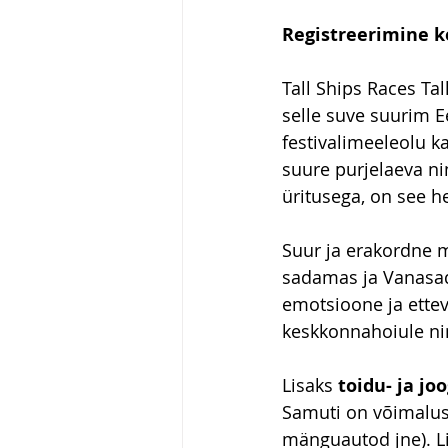
Registreerimine ke
Tall Ships Races Tal
selle suve suurim E
festivalimeeleolu ka
suure purjelaeva ni
üritusega, on see he
Suur ja erakordne 
sadamas ja Vanasada
emotsioone ja ettev
keskkonnahoiule nin
Lisaks
 toidu- ja j
Samuti on võimalus
mänguautod jne). L