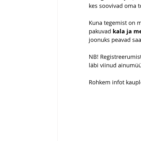
kes soovivad oma to
Kuna tegemist on me
pakuvad 
kala ja m
joonuks peavad saam
NB! Registreerumist
läbi viinud ainumü
Rohkem infot kauple