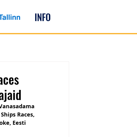
INFO
aces
ajaid
, Vanasadama 
Ships Races, 
ke, Eesti 