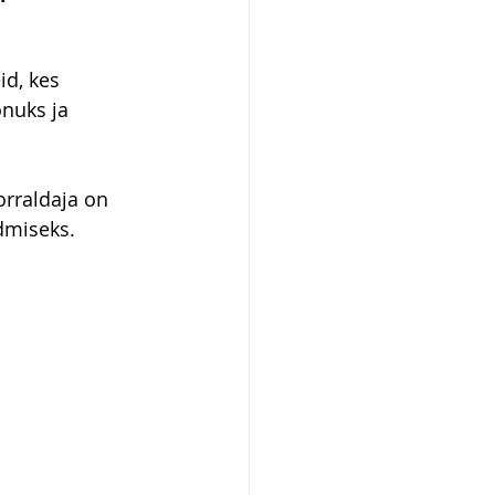
id, kes 
nuks ja 
orraldaja on 
dmiseks.