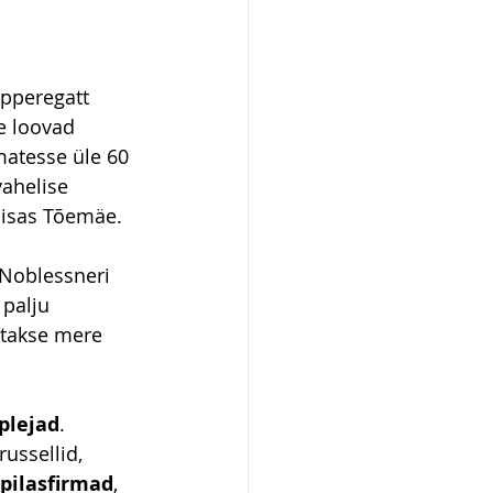
pperegatt 
e loovad 
matesse üle 60 
ahelise 
 lisas Tõemäe.
Noblessneri 
palju 
atakse mere 
plejad
. 
russellid, 
pilasfirmad
, 