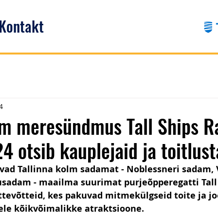
Kontakt
4
im meresündmus Tall Ships R
4 otsib kauplejaid ja toitlust
avad Tallinna kolm sadamat - Noblessneri sadam
nusadam - maailma suurimat purjeõpperegatti Tall 
tevõtteid, kes pakuvad mitmekülgseid toite ja joo
ele kõikvõimalikke atraktsioone. 