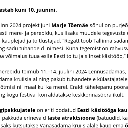
stab kuni 10. juunini.
linn 2024 projektijuhi 
Marje Tõemäe 
sõnul on purjeõ
esti mere- ja perepidu, kus lisaks muudele tegevustel
 kauplejad ja toitlustajad. “Regatt toob Tallinna sada
ng sadu tuhandeid inimesi. Kuna tegemist on rahvusv
a võimalus tuua esile Eesti toitu ja siinset käsitööd,”
merepidu toimub 11.–14. juulini 2024 Lennusadamas, 
ma kruiisialal ning pakub tuhandetele külastajatele 
õtmisi nii maal kui ka merel. Eraldi tähelepanu pöör
g kogu festival korraldatakse keskkonnasõbralikult.
oogipakkujatele
 on eriti oodatud 
Eesti käsitööga kau
 pakkuda erinevaid 
laste atraktsioone
 (batuudid, ka
isaks kutsutakse Vanasadama kruiisialale kauplema 
õ