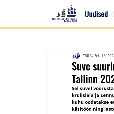
Uudised
TSR24
Feb 16, 202
Suve suur
Tallinn 202
Sel suvel võõrust
kruiisiala ja Len
kuhu oodatakse et
käsitööd ning last