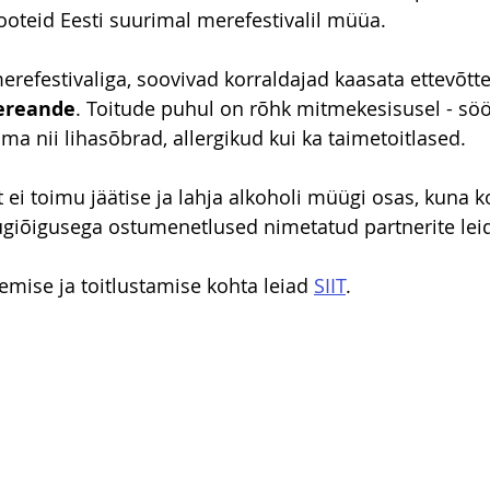
oteid Eesti suurimal merefestivalil müüa.
refestivaliga, soovivad korraldajad kaasata ettevõtte
ereande
. Toitude puhul on rõhk mitmekesisusel - söö
a nii lihasõbrad, allergikud kui ka taimetoitlased.
 ei toimu jäätise ja lahja alkoholi müügi osas, kuna k
ügiõigusega ostumenetlused nimetatud partnerite lei
mise ja toitlustamise kohta leiad 
SIIT
.