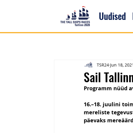
Uudised
TSR24
Jun 18, 202
Sail Talli
Programm nüüd av
16.–18. juulini to
mereliste tegevus
päevaks mereäärd