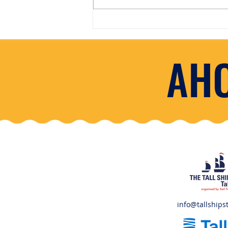
AHO
info@tallshipst