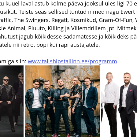
u kuuel laval astub kolme päeva jooksul üles ligi 70 e
sikut. Teiste seas sellised tuntud nimed nagu Ewert
raffic, The Swingers, Regatt, Kosmikud, Gram-Of-Fun, V
nkie Animal, Pluuto, Killing ja Villemdrillem jpt. Mitmek
hutust jagub kõikidesse sadamatesse ja kõikideks päe
ele nii retro, popi kui räpi austajatele.
miga siin: 
www.tallshipstallinn.ee/programm