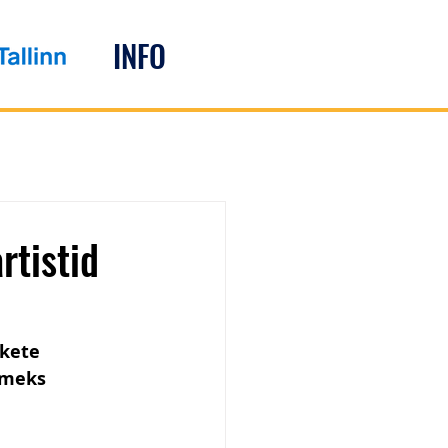
INFO
rtistid
kete 
lmeks 