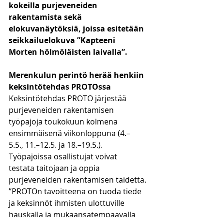
kokeilla purjeveneiden 
rakentamista sekä 
elokuvanäytöksiä, joissa esitetään 
seikkailuelokuva ”Kapteeni 
Morten hölmöläisten laivalla”.
Merenkulun perintö herää henkiin 
keksintötehdas PROTOssa
Keksintötehdas PROTO järjestää 
purjeveneiden rakentamisen 
työpajoja toukokuun kolmena 
ensimmäisenä viikonloppuna (4.–
5.5., 11.–12.5. ja 18.–19.5.). 
Työpajoissa osallistujat voivat 
testata taitojaan ja oppia 
purjeveneiden rakentamisen taidetta.
”PROTOn tavoitteena on tuoda tiede 
ja keksinnöt ihmisten ulottuville 
hauskalla ja mukaansatempaavalla 