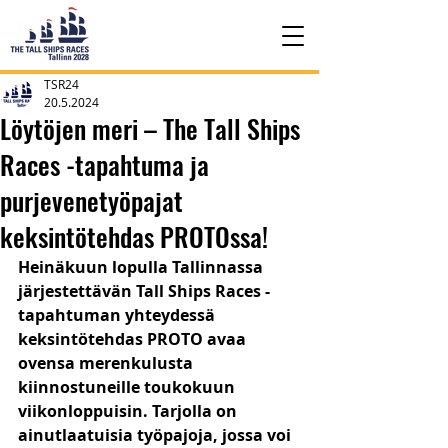
TSR24
20.5.2024
Löytöjen meri – The Tall Ships
Races -tapahtuma ja
purjevenetyöpajat
keksintötehdas PROTOssa!
Heinäkuun lopulla Tallinnassa 
järjestettävän Tall Ships Races -
tapahtuman yhteydessä 
keksintötehdas PROTO avaa 
ovensa merenkulusta 
kiinnostuneille toukokuun 
viikonloppuisin. Tarjolla on 
ainutlaatuisia työpajoja, jossa voi 