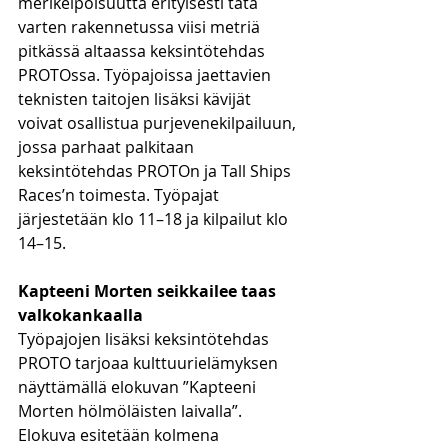
merikelpoisuutta erityisesti tätä 
varten rakennetussa viisi metriä 
pitkässä altaassa keksintötehdas 
PROTOssa. Työpajoissa jaettavien 
teknisten taitojen lisäksi kävijät 
voivat osallistua purjevenekilpailuun, 
jossa parhaat palkitaan 
keksintötehdas PROTOn ja Tall Ships 
Races’n toimesta. Työpajat 
järjestetään klo 11–18 ja kilpailut klo 
14–15.
Kapteeni Morten seikkailee taas 
valkokankaalla
Työpajojen lisäksi keksintötehdas 
PROTO tarjoaa kulttuurielämyksen 
näyttämällä elokuvan ”Kapteeni 
Morten hölmöläisten laivalla”. 
Elokuva esitetään kolmena 