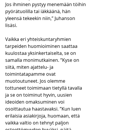
Jos ihminen pystyy menemään töihin 
pyörätuolilla tai iäkkäänä, hän 
yleensä tekeekin niin,” Juhanson 
lisäsi.
Vaikka eri yhteiskuntaryhmien 
tarpeiden huomioiminen saattaa 
kuulostaa yksinkertaiselta, se on 
samalla monimutkainen. ”Kyse on 
siitä, miten ajattelu- ja 
toimintatapamme ovat 
muotoutuneet. Jos olemme 
tottuneet toimimaan tietyllä tavalla 
ja se on toiminut hyvin, uusien 
ideoiden omaksuminen voi 
osoittautua haastavaksi. ”Kun luen 
erilaisia asiakirjoja, huomaan, että 
vaikka valtio on tehnyt paljon 
esteettömyyden hyväksi, näitä 