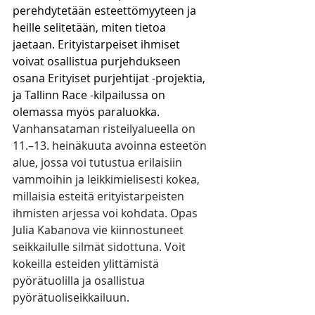
perehdytetään esteettömyyteen ja 
heille selitetään, miten tietoa 
jaetaan. Erityistarpeiset ihmiset 
voivat osallistua purjehdukseen 
osana Erityiset purjehtijat -projektia, 
ja Tallinn Race -kilpailussa on 
olemassa myös paraluokka.
Vanhansataman risteilyalueella on 
11.–13. heinäkuuta avoinna esteetön 
alue, jossa voi tutustua erilaisiin 
vammoihin ja leikkimielisesti kokea, 
millaisia esteitä erityistarpeisten 
ihmisten arjessa voi kohdata. Opas 
Julia Kabanova vie kiinnostuneet 
seikkailulle silmät sidottuna. Voit 
kokeilla esteiden ylittämistä 
pyörätuolilla ja osallistua 
pyörätuoliseikkailuun. 