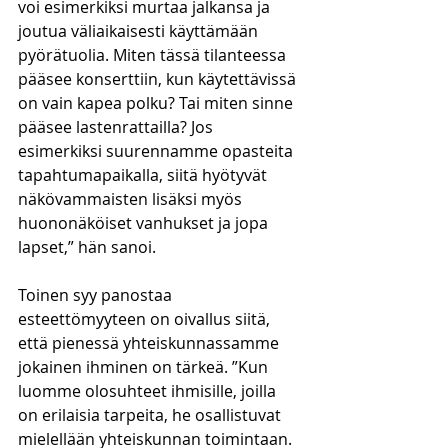
voi esimerkiksi murtaa jalkansa ja 
joutua väliaikaisesti käyttämään 
pyörätuolia. Miten tässä tilanteessa 
pääsee konserttiin, kun käytettävissä 
on vain kapea polku? Tai miten sinne 
pääsee lastenrattailla? Jos 
esimerkiksi suurennamme opasteita 
tapahtumapaikalla, siitä hyötyvät 
näkövammaisten lisäksi myös 
huononäköiset vanhukset ja jopa 
lapset,” hän sanoi.
Toinen syy panostaa 
esteettömyyteen on oivallus siitä, 
että pienessä yhteiskunnassamme 
jokainen ihminen on tärkeä. ”Kun 
luomme olosuhteet ihmisille, joilla 
on erilaisia tarpeita, he osallistuvat 
mielellään yhteiskunnan toimintaan. 