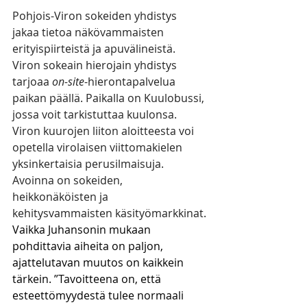
Pohjois-Viron sokeiden yhdistys 
jakaa tietoa näkövammaisten 
erityispiirteistä ja apuvälineistä. 
Viron sokeain hierojain yhdistys 
tarjoaa 
on-site
-hierontapalvelua 
paikan päällä. Paikalla on Kuulobussi, 
jossa voit tarkistuttaa kuulonsa. 
Viron kuurojen liiton aloitteesta voi 
opetella virolaisen viittomakielen 
yksinkertaisia perusilmaisuja. 
Avoinna on sokeiden, 
heikkonäköisten ja 
kehitysvammaisten käsityömarkkinat.
Vaikka Juhansonin mukaan 
pohdittavia aiheita on paljon, 
ajattelutavan muutos on kaikkein 
tärkein. ”Tavoitteena on, että 
esteettömyydestä tulee normaali 