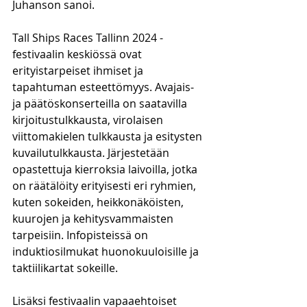
Juhanson sanoi.
Tall Ships Races Tallinn 2024 -
festivaalin keskiössä ovat 
erityistarpeiset ihmiset ja 
tapahtuman esteettömyys. Avajais- 
ja päätöskonserteilla on saatavilla 
kirjoitustulkkausta, virolaisen 
viittomakielen tulkkausta ja esitysten 
kuvailutulkkausta. Järjestetään 
opastettuja kierroksia laivoilla, jotka 
on räätälöity erityisesti eri ryhmien, 
kuten sokeiden, heikkonäköisten, 
kuurojen ja kehitysvammaisten 
tarpeisiin. Infopisteissä on 
induktiosilmukat huonokuuloisille
ja 
taktiilikartat sokeille.
Lisäksi festivaalin vapaaehtoiset 