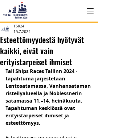
TSR24
15.7.2024
Esteettömyydestä hyötyvät
kaikki, eivät vain
erityistarpeiset ihmiset
Tall Ships Races Tallinn 2024 -
tapahtuma järjestetään 
Lentosatamassa, Vanhansataman 
risteilyalueella ja Noblessnerin 
satamassa 11.–14. heinäkuuta. 
Tapahtuman keskiössä ovat 
erityistarpeiset ihmiset ja 
esteettömyys.
Esteettömyys on noussut esiin 