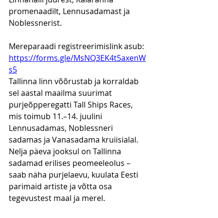
promenaadilt, Lennusadamast ja 
Noblessnerist. 
Mereparaadi registreerimislink asub: 
https://forms.gle/MsNQ3EK4t5axenW
s5
Tallinna linn võõrustab ja korraldab 
sel aastal maailma suurimat 
purjeõpperegatti Tall Ships Races, 
mis toimub 11.–14. juulini 
Lennusadamas, Noblessneri 
sadamas ja Vanasadama kruiisialal. 
Nelja päeva jooksul on Tallinna 
sadamad erilises peomeeleolus – 
saab näha purjelaevu, kuulata Eesti 
parimaid artiste ja võtta osa 
tegevustest maal ja merel.