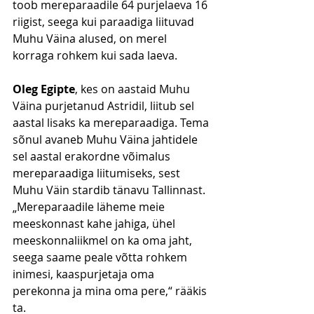
toob mereparaadile 64 purjelaeva 16 
riigist, seega kui paraadiga liituvad 
Muhu Väina alused, on merel 
korraga rohkem kui sada laeva.  
Oleg Egipte
, kes on aastaid Muhu 
Väina purjetanud Astridil, liitub sel 
aastal lisaks ka mereparaadiga. Tema 
sõnul avaneb Muhu Väina jahtidele 
sel aastal erakordne võimalus 
mereparaadiga liitumiseks, sest 
Muhu Väin stardib tänavu Tallinnast. 
„Mereparaadile läheme meie 
meeskonnast kahe jahiga, ühel 
meeskonnaliikmel on ka oma jaht, 
seega saame peale võtta rohkem 
inimesi, kaaspurjetaja oma 
perekonna ja mina oma pere,“ rääkis 
ta. 