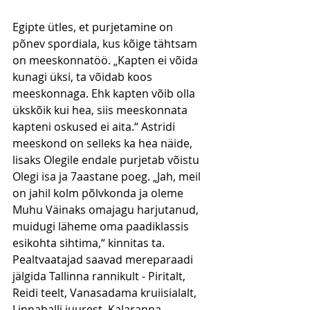
Egipte ütles, et purjetamine on 
põnev spordiala, kus kõige tähtsam 
on meeskonnatöö. „Kapten ei võida 
kunagi üksi, ta võidab koos 
meeskonnaga. Ehk kapten võib olla 
ükskõik kui hea, siis meeskonnata 
kapteni oskused ei aita.“ Astridi 
meeskond on selleks ka hea näide, 
lisaks Olegile endale purjetab võistu 
Olegi isa ja 7aastane poeg. „Jah, meil 
on jahil kolm põlvkonda ja oleme 
Muhu Väinaks omajagu harjutanud, 
muidugi läheme oma paadiklassis 
esikohta sihtima,“ kinnitas ta.   
Pealtvaatajad saavad mereparaadi 
jälgida Tallinna rannikult - Piritalt, 
Reidi teelt, Vanasadama kruiisialalt, 
Linnahalli juurest, Kalaranna 