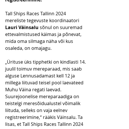
Tall Ships Races Tallinn 2024 
mereliste tegevuste koordinaatori 
Lauri Väinsalu
 sõnul on suuremad 
ettevalmistused käimas ja põnevat, 
mida oma silmaga näha või kus 
osaleda, on omajagu.
„Ürituse üks tipphetki on kindlasti 14. 
juulil toimuv mereparaad, mis saab 
alguse Lennusadamast kell 12 ja 
millega liituvad teisel pool laevateed 
Muhu Väina regati laevad. 
Suurejoonelise mereparaadiga on 
teistelgi meresõidualustel võimalik 
liituda, selleks on vaja eelnev 
registreerimine,“ rääkis Väinsalu. Ta 
lisas, et Tall Ships Races Tallinn 2024 