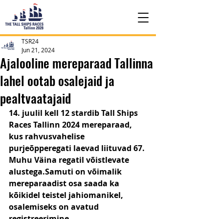
TSR24
Jun 21, 2024
Ajalooline mereparaad Tallinna
lahel ootab osalejaid ja
pealtvaatajaid
14. juulil kell 12 stardib Tall Ships 
Races Tallinn 2024 mereparaad, 
kus rahvusvahelise 
purjeõpperegati laevad liituvad 67. 
Muhu Väina regatil võistlevate 
alustega.Samuti on võimalik 
mereparaadist osa saada ka 
kõikidel teistel jahiomanikel, 
osalemiseks on avatud 
registreerimine.  