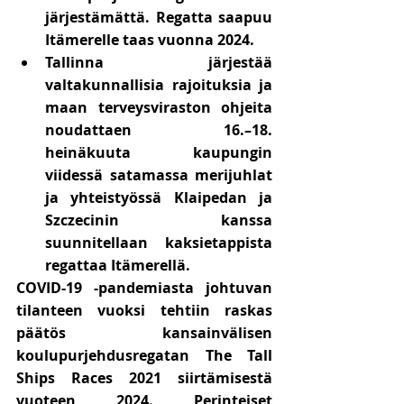
järjestämättä. Regatta saapuu 
Itämerelle taas vuonna 2024.
Tallinna järjestää 
valtakunnallisia rajoituksia ja 
maan terveysviraston ohjeita 
noudattaen 16.–18. 
heinäkuuta kaupungin 
viidessä satamassa merijuhlat 
ja yhteistyössä Klaipedan ja 
Szczecinin kanssa 
suunnitellaan kaksietappista 
regattaa Itämerellä.
COVID-19 -pandemiasta johtuvan 
tilanteen vuoksi tehtiin raskas 
päätös kansainvälisen 
koulupurjehdusregatan The Tall 
Ships Races 2021 siirtämisestä 
vuoteen 2024. Perinteiset 