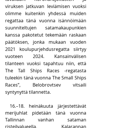
viruksen jatkuvan leviämisen vuoksi 
olimme kuitenkin yhdessä muiden 
regattaa tänä vuonna isännöimään 
suunniteltujen satamakaupunkien 
kanssa pakotetut tekemään raskaan 
päätöksen, jonka mukaan vuoden 
2021 koulupurjehdusregatta siirtyy 
vuoteen 2024. Kansainvälisen 
tilanteen vuoksi tapahtuu niin, että 
The Tall Ships Races -regatasta 
tuleekin tänä vuonna The Small Ships 
Races”, Belobrovtsev vitsaili 
syntynyttä tilannetta.
 16.–18. heinäkuuta järjestettävät 
merijuhlat pidetään tänä vuonna 
Tallinnan vanhan sataman 
risteilyalueella, Kalarannan 