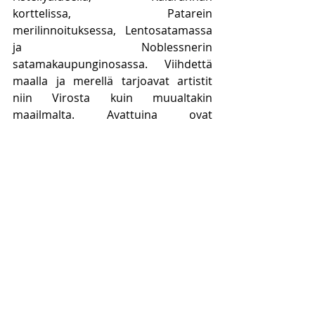
korttelissa, Patarein 
merilinnoituksessa, Lentosatamassa 
ja Noblessnerin 
satamakaupunginosassa. Viihdettä 
maalla ja merellä tarjoavat artistit 
niin Virosta kuin muualtakin 
maailmalta. Avattuina ovat 
ulkokahvilat, lasten alueet, kalatori, 
käsityömarkkinat ja satamasta 
toiseen kuljettaa meritaksi.